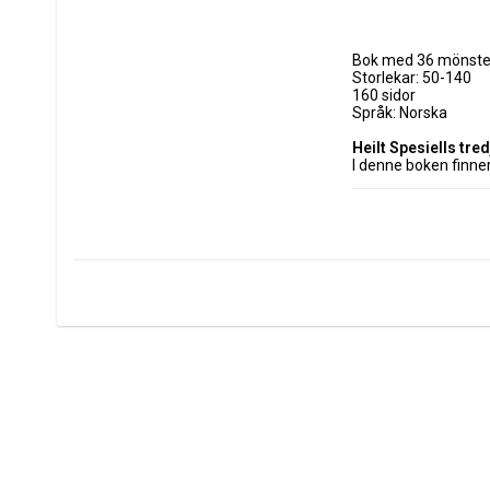
Bok med 36 mönster
Storlekar: 50-140
160 sidor
Språk: Norska
Heilt Spesiells tre
I denne boken finner
Størrelsene er fra 50
Alle plaggene er myk
Vi blir ikke overrask
Hver oppskrift følge
Kristin Thorsnes har 
Du kan sy alle plagg
Mønsterark i full st
Dette er boken for a
Om forfatteren: Kris
Heilt Spesiell på Fa
hobbygrenen. I 2008
Tidligere utgivelser
Spesiell. Sy til liten 