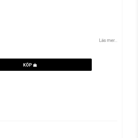
Läs mer...
KÖP