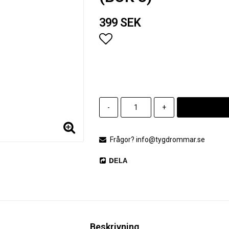
399 SEK
Lägg till i favoritlistan
-
+
Frågor? info@tygdrommar.se
DELA
Beskrivning