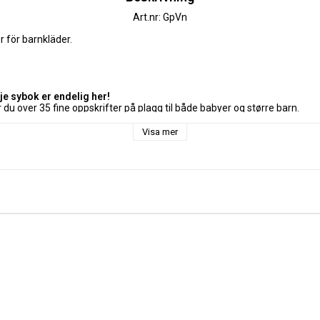
Art.nr: GpVn
 för barnkläder.
dje sybok er endelig her!
 du over 35 fine oppskrifter på plagg til både babyer og større barn. 
 til 140 cm. 
e og behagelige og passer perfekt til aktive barn og smårollinger. 
Visa mer
et om disse plaggene blir barnas favoritter! 
s av en enkel og god forklaring. 
også laget en instruktiv syskole med bilder og trinn-for-trinn-forklaringe
ene på din vanlige symaskin, og du trenger ikke å ha mye erfaring for å
ørrelse medfølger. 
lle som vil lære å sy eller allerede elsker å sy, både nybegynnere og erfar
tin Thorsnes er utdannet frisør og makeup-artist, og har de siste årene 
cebook. Kristin har vært kreativ hele livet, og hun har vært innom de flest
 meldte søminteressen seg, og den har vedvart siden. 
: Heilt Spesiell og Jubel. Sy glade klær til glade barn sammen med Ane Su
og stor (2015)
