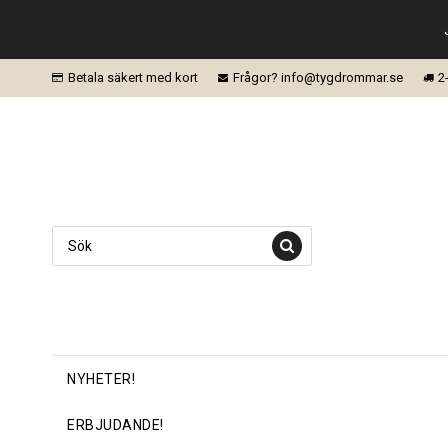
Betala säkert med kort
Frågor? info@tygdrommar.se
2
NYHETER!
ERBJUDANDE!