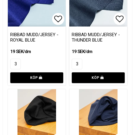
Lägg till i favoritlistan
Lägg till i favoritlistan
Lägg t
Lägg t
RIBBAD MUDD/JERSEY -
RIBBAD MUDD/JERSEY -
ROYAL BLUE
THUNDER BLUE
19 SEK/dm
19 SEK/dm
KÖP
KÖP