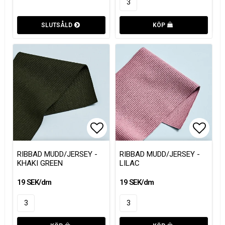
SLUTSÅLD
KÖP
Lägg till i favoritlistan
Lägg till i favoritlistan
Lägg t
Lägg t
RIBBAD MUDD/JERSEY -
RIBBAD MUDD/JERSEY -
KHAKI GREEN
LILAC
19 SEK/dm
19 SEK/dm