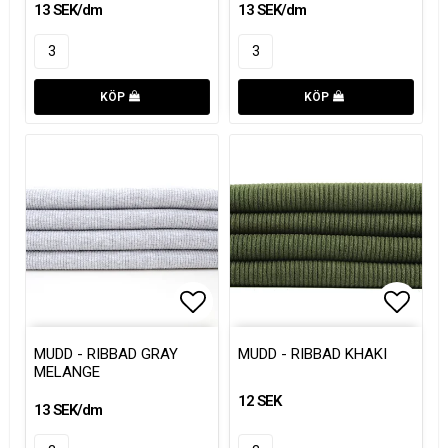
13 SEK/dm
13 SEK/dm
KÖP
KÖP
Lägg till i favoritlistan
Lägg till i favoritlistan
Lägg t
MUDD - RIBBAD GRAY
MUDD - RIBBAD KHAKI
MELANGE
12 SEK
13 SEK/dm