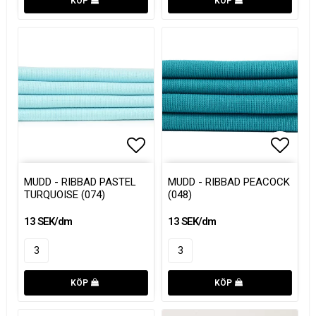
KÖP
KÖP
Lägg till i favoritlistan
Lägg till i favoritlistan
Lägg t
Lägg t
MUDD - RIBBAD PASTEL
MUDD - RIBBAD PEACOCK
TURQUOISE (074)
(048)
13 SEK/dm
13 SEK/dm
KÖP
KÖP