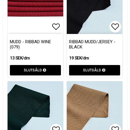
Lägg till i favoritlistan
Lägg till i favoritlistan
Lägg t
Lägg t
MUDD - RIBBAD WINE
RIBBAD MUDD/JERSEY -
(079)
BLACK
13 SEK/dm
19 SEK/dm
SLUTSÅLD
SLUTSÅLD