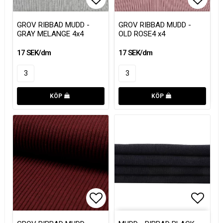
Lägg till i favoritlistan
Lägg t
GROV RIBBAD MUDD -
GROV RIBBAD MUDD -
GRAY MELANGE 4x4
OLD ROSE4 x4
17 SEK/dm
17 SEK/dm
KÖP
KÖP
Lägg till i favoritlistan
Lägg t
Lägg t