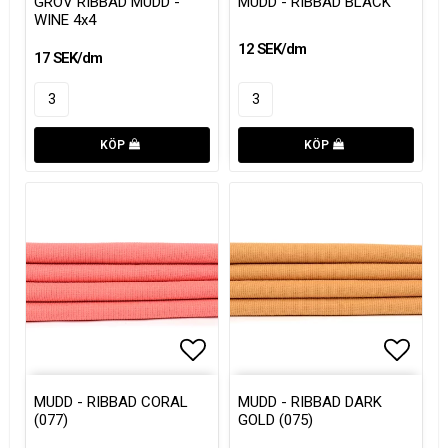
GROV RIBBAD MUDD -
MUDD - RIBBAD BLACK
WINE 4x4
12 SEK/dm
17 SEK/dm
KÖP
KÖP
Lägg till i favoritlistan
Lägg till i favoritlistan
Lägg t
Lägg t
MUDD - RIBBAD CORAL
MUDD - RIBBAD DARK
(077)
GOLD (075)