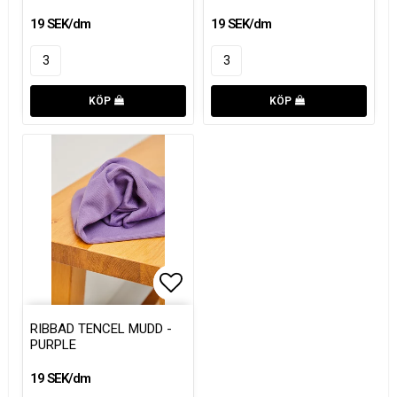
19 SEK/dm
19 SEK/dm
KÖP
KÖP
Lägg till i favoritlistan
Lägg till i favoritlistan
RIBBAD TENCEL MUDD -
PURPLE
19 SEK/dm