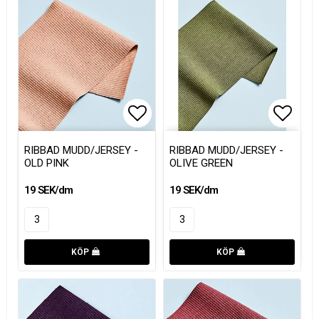
Lägg till i favoritlistan
Lägg till i favoritlistan
Lägg t
Lägg t
RIBBAD MUDD/JERSEY -
RIBBAD MUDD/JERSEY -
OLD PINK
OLIVE GREEN
19 SEK/dm
19 SEK/dm
KÖP
KÖP