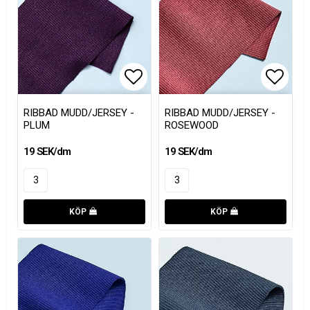
Lägg till i favoritlistan
Lägg till i favoritlistan
Lägg t
Lägg t
RIBBAD MUDD/JERSEY -
RIBBAD MUDD/JERSEY -
PLUM
ROSEWOOD
19 SEK/dm
19 SEK/dm
KÖP
KÖP