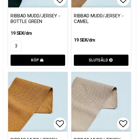
Lägg till i favoritlistan
Lägg till i favoritlistan
Lägg t
Lägg t
RIBBAD MUDD/JERSEY -
RIBBAD MUDD/JERSEY -
BOTTLE GREEN
CAMEL
19 SEK/dm
19 SEK/dm
KÖP
SLUTSÅLD
Lägg till i favoritlistan
Lägg till i favoritlistan
Lägg t