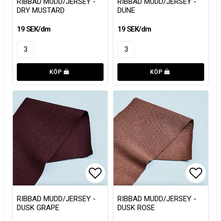
RIBBAD MUDD/JERSEY -
RIBBAD MUDD/JERSEY -
DRY MUSTARD
DUNE
19 SEK/dm
19 SEK/dm
KÖP
KÖP
Lägg till i favoritlistan
Lägg t
Lägg t
RIBBAD MUDD/JERSEY -
RIBBAD MUDD/JERSEY -
DUSK GRAPE
DUSK ROSE