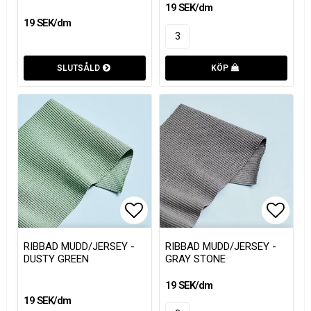
19 SEK/dm
19 SEK/dm
SLUTSÅLD
KÖP
Lägg till i favoritlistan
Lägg t
Lägg t
RIBBAD MUDD/JERSEY -
RIBBAD MUDD/JERSEY -
DUSTY GREEN
GRAY STONE
19 SEK/dm
19 SEK/dm