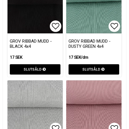
Lägg till i favoritlistan
Lägg t
GROV RIBBAD MUDD -
GROV RIBBAD MUDD -
BLACK 4x4
DUSTY GREEN 4x4
17 SEK
17 SEK/dm
SLUTSÅLD
SLUTSÅLD