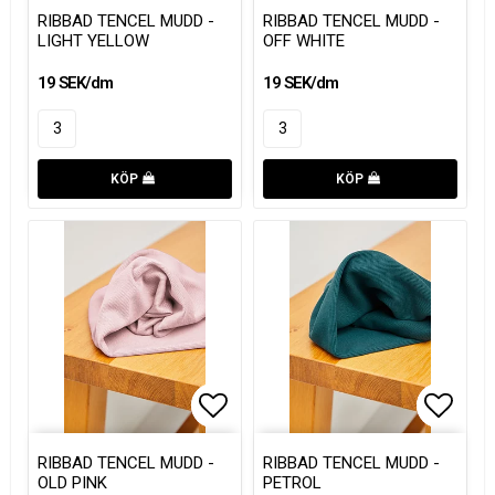
Lägg till i favoritlistan
Lägg till i favoritlistan
Lägg t
Lägg t
RIBBAD TENCEL MUDD -
RIBBAD TENCEL MUDD -
LIGHT YELLOW
OFF WHITE
19 SEK/dm
19 SEK/dm
KÖP
KÖP
Lägg till i favoritlistan
Lägg till i favoritlistan
Lägg t
Lägg t
RIBBAD TENCEL MUDD -
RIBBAD TENCEL MUDD -
OLD PINK
PETROL