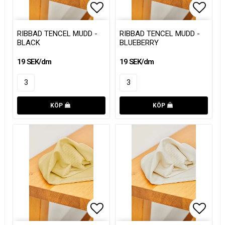
Lägg till i favoritlistan
Lägg till i favoritlistan
Lägg t
Lägg t
RIBBAD TENCEL MUDD -
RIBBAD TENCEL MUDD -
BLACK
BLUEBERRY
19 SEK/dm
19 SEK/dm
KÖP
KÖP