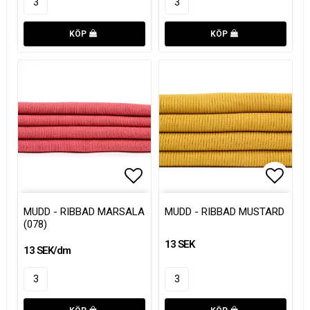
KÖP
KÖP
Lägg till i favoritlistan
Lägg till i favoritlistan
Lägg t
Lägg t
MUDD - RIBBAD MARSALA
MUDD - RIBBAD MUSTARD
(078)
13 SEK
13 SEK/dm