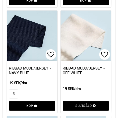
KÖP
KÖP
Lägg till i favoritlistan
Lägg till i favoritlistan
Lägg t
Lägg t
RIBBAD MUDD/JERSEY -
RIBBAD MUDD/JERSEY -
NAVY BLUE
OFF WHITE
19 SEK/dm
19 SEK/dm
KÖP
SLUTSÅLD