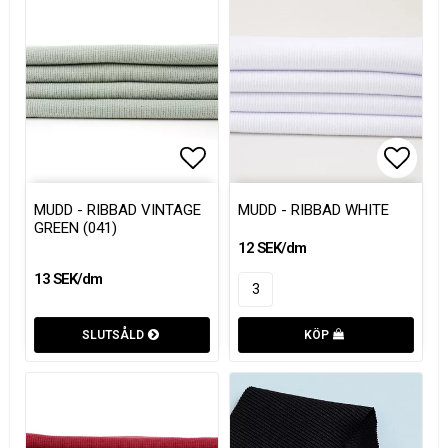
Lägg till i favoritlistan
Lägg till i favoritlistan
Lägg t
Lägg t
MUDD - RIBBAD VINTAGE
MUDD - RIBBAD WHITE
GREEN (041)
12 SEK/dm
13 SEK/dm
SLUTSÅLD
KÖP