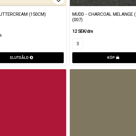
favoritlistan
Lägg till i favoritlistan
BUTTERCREAM (150CM)
MUDD - CHARCOAL MELANGE (
(007)
12 SEK/dm
m
SLUTSÅLD
KÖP