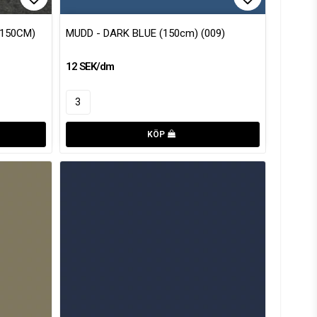
Lägg till i favoritlistan
Lägg till i
150CM)
MUDD - DARK BLUE (150cm) (009)
12 SEK/dm
KÖP