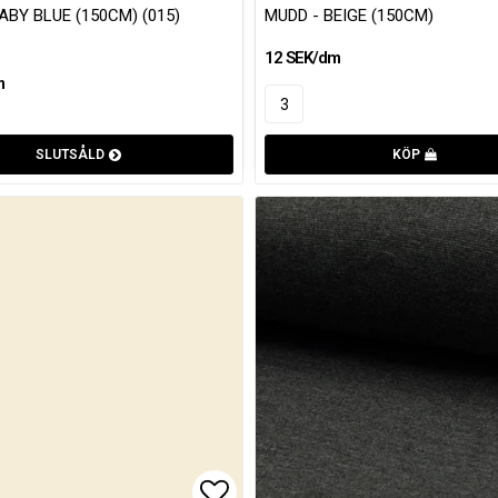
ABY BLUE (150CM) (015)
MUDD - BEIGE (150CM)
12 SEK/dm
m
SLUTSÅLD
KÖP