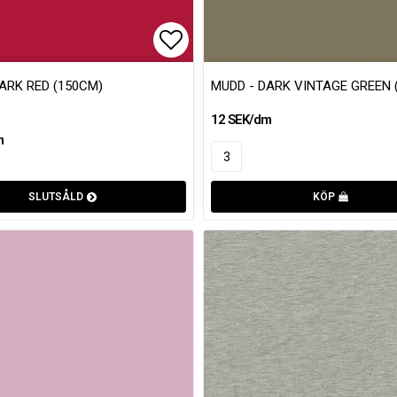
favoritlistan
Lägg till i favoritlistan
ARK RED (150CM)
MUDD - DARK VINTAGE GREEN 
12 SEK/dm
m
SLUTSÅLD
KÖP