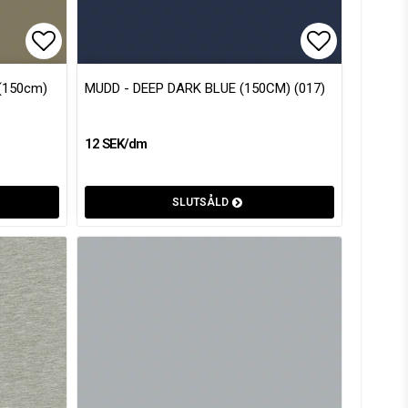
Lägg till i favoritlistan
Lägg till i
(150cm)
MUDD - DEEP DARK BLUE (150CM) (017)
12 SEK/dm
SLUTSÅLD