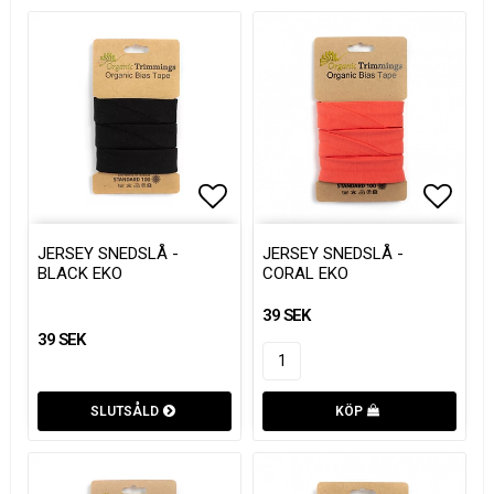
Lägg till i favoritlistan
Lägg till i favoritlistan
Lägg t
Lägg t
JERSEY SNEDSLÅ -
JERSEY SNEDSLÅ -
BLACK EKO
CORAL EKO
39 SEK
39 SEK
SLUTSÅLD
KÖP