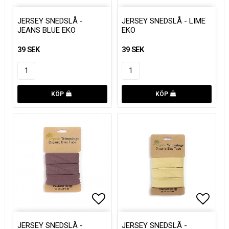
Lägg till i favoritlistan
Lägg till i favoritlistan
Lägg t
Lägg t
JERSEY SNEDSLÅ -
JERSEY SNEDSLÅ - LIME
JEANS BLUE EKO
EKO
39 SEK
39 SEK
KÖP
KÖP
Lägg till i favoritlistan
Lägg till i favoritlistan
Lägg t
Lägg t
JERSEY SNEDSLÅ -
JERSEY SNEDSLÅ -