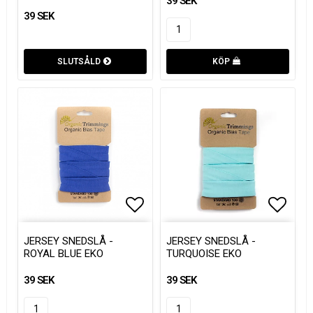
39 SEK
39 SEK
SLUTSÅLD
KÖP
Lägg till i favoritlistan
Lägg till i favoritlistan
Lägg t
Lägg t
JERSEY SNEDSLÅ -
JERSEY SNEDSLÅ -
ROYAL BLUE EKO
TURQUOISE EKO
39 SEK
39 SEK