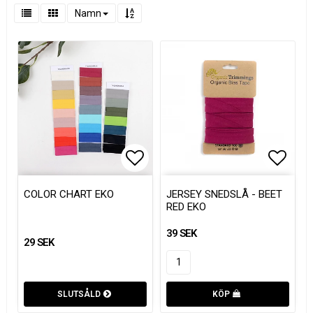
Namn
Lägg till i favoritlistan
Lägg t
Lägg t
COLOR CHART EKO
JERSEY SNEDSLÅ - BEET
RED EKO
39 SEK
29 SEK
SLUTSÅLD
KÖP