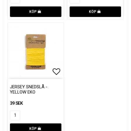
KÖP
KÖP
Lägg till i favoritlistan
Lägg till i favoritlistan
JERSEY SNEDSLÅ -
YELLOW EKO
39 SEK
KÖP