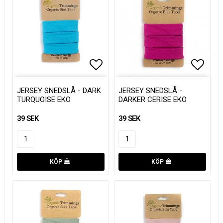
Lägg till i favoritlistan
Lägg till i favoritlistan
Lägg t
Lägg t
JERSEY SNEDSLÅ - DARK
JERSEY SNEDSLÅ -
TURQUOISE EKO
DARKER CERISE EKO
39 SEK
39 SEK
KÖP
KÖP