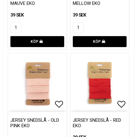
MAUVE EKO
MELLOW EKO
39 SEK
39 SEK
KÖP
KÖP
Lägg till i favoritlistan
Lägg till i favoritlistan
Lägg t
Lägg t
JERSEY SNEDSLÅ - OLD
JERSEY SNEDSLÅ - RED
PINK EKO
EKO