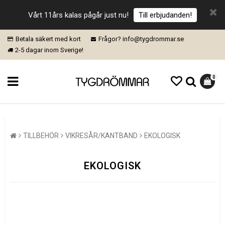
Vårt 11års kalas pågår just nu!
Till erbjudanden!
Betala säkert med kort
Frågor? info@tygdrommar.se
2-5 dagar inom Sverige!
0
TILLBEHÖR
VIKRESÅR/KANTBAND
EKOLOGISK
EKOLOGISK