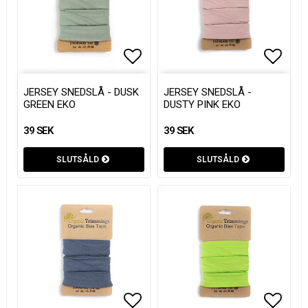
Lägg till i favoritlistan
Lägg till i favoritlistan
Lägg t
Lägg t
JERSEY SNEDSLÅ - DUSK
JERSEY SNEDSLÅ -
GREEN EKO
DUSTY PINK EKO
39 SEK
39 SEK
SLUTSÅLD
SLUTSÅLD