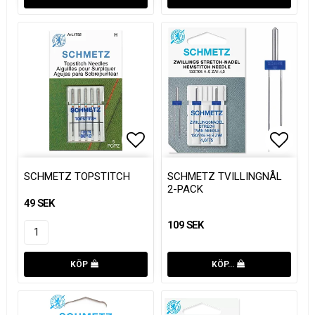
Lägg till i favoritlistan
Lägg t
Lägg t
SCHMETZ TOPSTITCH
SCHMETZ TVILLINGNÅL
2-PACK
49 SEK
109 SEK
KÖP
KÖP…