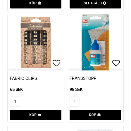
KÖP
SLUTSÅLD
Lägg till i favoritlistan
Lägg till i favoritlistan
Lägg t
FABRIC CLIPS
FRANSSTOPP
65 SEK
98 SEK
KÖP
KÖP