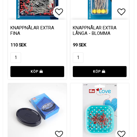
Lägg till i favoritlistan
Lägg t
KNAPPNÅLAR EXTRA
KNAPPNÅLAR EXTRA
FINA
LÅNGA - BLOMMA
110 SEK
99 SEK
KÖP
KÖP