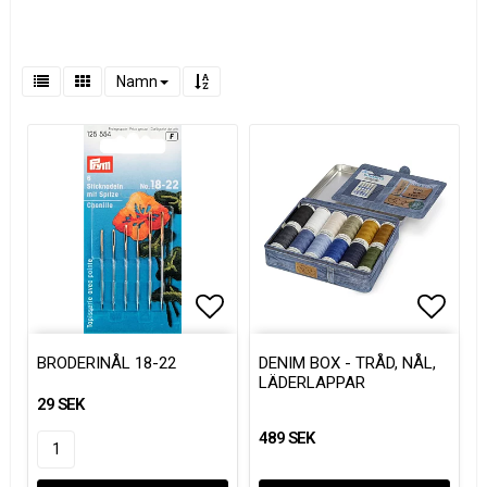
Namn
Lägg till i favoritlistan
Lägg t
Lägg t
BRODERINÅL 18-22
DENIM BOX - TRÅD, NÅL,
LÄDERLAPPAR
29 SEK
489 SEK