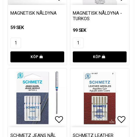
Lägg till i favoritlistan
Lägg t
MAGNETISK NÅLDYNA
MAGNETISK NÅLDYNA -
TURKOS
59 SEK
99 SEK
KÖP
KÖP
Lägg till i favoritlistan
Lägg t
SCHMETZ JEANS NÅL
SCHMETZ LEATHER