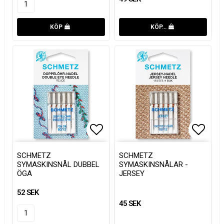
KÖP
KÖP…
Lägg till i favoritlistan
Lägg till i favoritlistan
Lägg t
Lägg t
SCHMETZ
SCHMETZ
SYMASKINSNÅL DUBBEL
SYMASKINSNÅLAR -
ÖGA
JERSEY
52 SEK
45 SEK