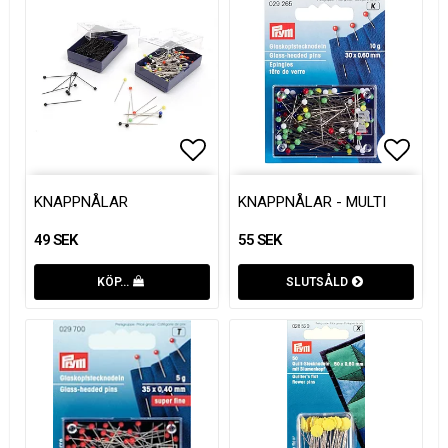
Lägg till i favoritlistan
Lägg t
KNAPPNÅLAR
KNAPPNÅLAR - MULTI
49 SEK
55 SEK
KÖP…
SLUTSÅLD