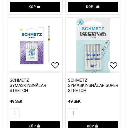
KÖP
KÖP…
Lägg till i favoritlistan
Lägg t
SCHMETZ
SCHMETZ
SYMASKINSNÅLAR
SYMASKINSNÅLAR SUPER
STRETCH
STRETCH
49 SEK
49 SEK
KÖP
KÖP