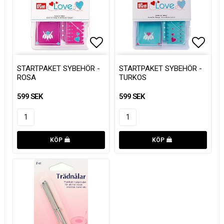
Lägg till i favoritlistan
Lägg till i favoritlistan
Lägg t
Lägg t
STARTPAKET SYBEHÖR -
STARTPAKET SYBEHÖR -
ROSA
TURKOS
599 SEK
599 SEK
KÖP
KÖP