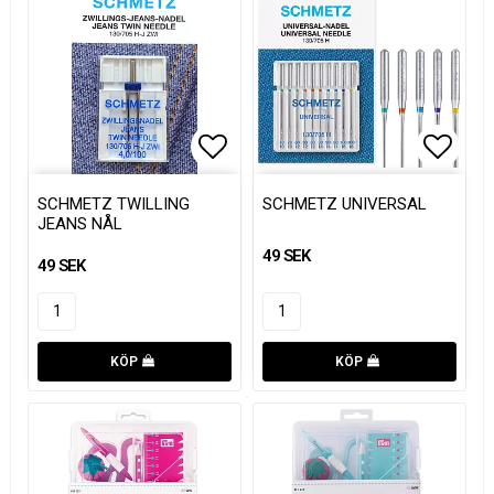
Lägg till i favoritlistan
Lägg t
SCHMETZ TWILLING
SCHMETZ UNIVERSAL
JEANS NÅL
49 SEK
49 SEK
KÖP
KÖP