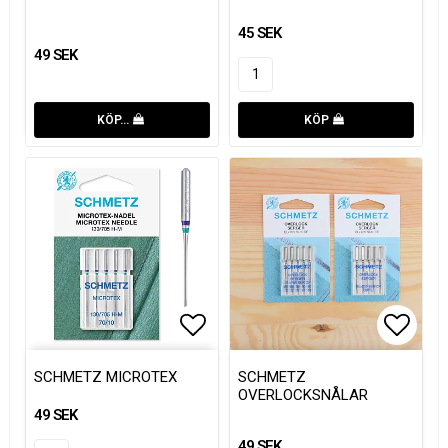
45 SEK
49 SEK
KÖP…
KÖP
Lägg till i favoritlistan
Lägg t
SCHMETZ MICROTEX
SCHMETZ
OVERLOCKSNÅLAR
49 SEK
49 SEK