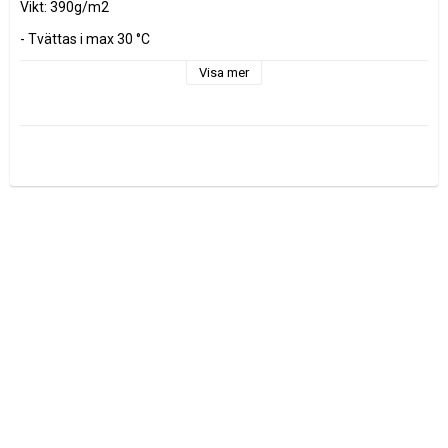
Vikt: 390g/m2

- Tvättas i max 30 °C

- Torktumla ej

- Använd ej sköljmedel

Visa mer
- Kan krympa 3-5% vid första tvätt

Tyget säljs i decimeter, 1 dm = 10cm

Minsta köp är 3dm = 30cm

Vid köp av 1 meter ange 10 st i varukorgen

0.5 m = 5 dm 

0.7 m = 7 dm
