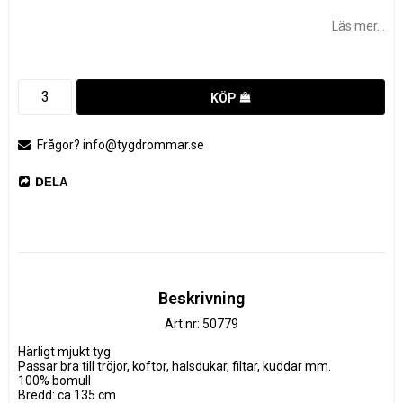
Lägg till i favoritlistan
Läs mer...
KÖP
Frågor? info@tygdrommar.se
DELA
Beskrivning
Art.nr: 50779
Härligt mjukt tyg

Passar bra till tröjor, koftor, halsdukar, filtar, kuddar mm.

100% bomull

Bredd: ca 135 cm
