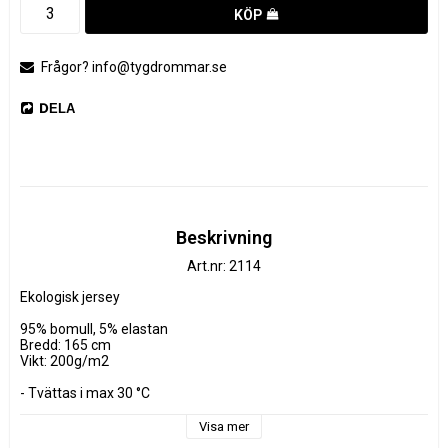
KÖP
Frågor? info@tygdrommar.se
DELA
Beskrivning
Art.nr: 2114
Ekologisk jersey 

95% bomull, 5% elastan

Bredd: 165 cm

Vikt: 200g/m2

- Tvättas i max 30 °C

- Torktumla ej

- Använd ej sköljmedel

Visa mer
- Kan krympa 3-5% vid första tvätt
