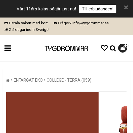
Vårt 11års kalas pågår just nu!
Till erbjudanden!
Betala säkert med kort
Frågor? info@tygdrommar.se
2-5 dagar inom Sverige!
0
ENFÄRGAT EKO
COLLEGE - TERRA (059)