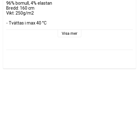
96% bomull, 4% elastan

Bredd: 160 cm

Vikt: 250g/m2

- Tvättas i max 40 °C

- Torktumla ej

- Använd ej sköljmedel

Visa mer
- Kan krympa 3-5% vid första tvätt

Tyget säljs i decimeter, 1 dm = 10cm

Minsta köp är 3dm = 30cm

Vid köp av 1 meter ange 10 st i varukorgen

0.5 m = 5 dm 

0.7 m = 7 dm
