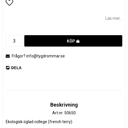
Lägg till i favoritlistan
Läs mer...
KÖP
Frågor? info@tygdrommar.se
DELA
Beskrivning
Art.nr: 50650
Ekologisk öglad college (french terry)
