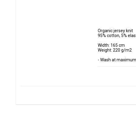
Organic jersey knit

95% cotton, 5% elas
Width: 165 cm

Weight: 220 g/m2

- Wash at maximum 
- Do not tumble dry.

- Estimated shrinkag
Fabrics are sold per
Minimum purchase 
ex, I want to buy 1.
0.5 m = 5 dm =50 cm
0.7 m = 7 dm =70 cm
Manufactured at GOT