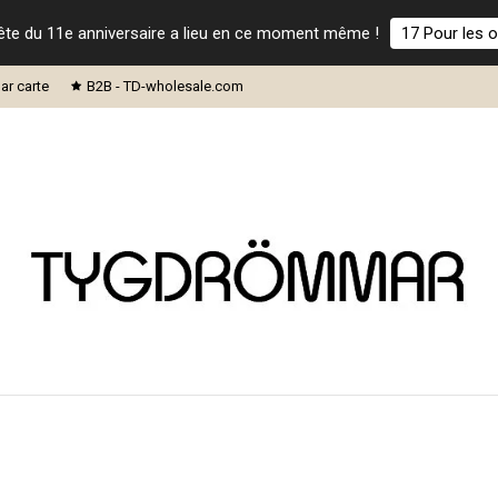
ête du 11e anniversaire a lieu en ce moment même !
17 Pour les o
ar carte
B2B - TD-wholesale.com