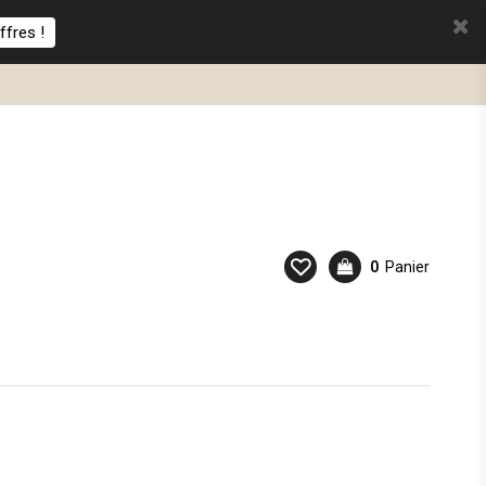
ffres !
0
Panier