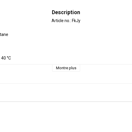
Description
Article no.: FkJy
tane

40 °C 

e approx. 3-5 %.

Montre plus
 decimeter, 1 dm =10 cm.

is 3 dm=30cm

2 m = 12 dm =  120 cm - Add 12 pcs. to check out.





S Certified factory.