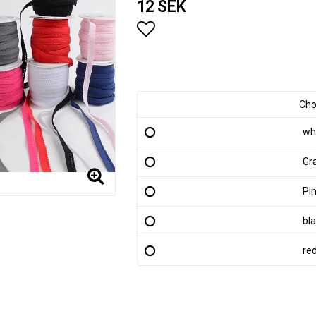
12 SEK
Add to list of favorites
Cho
wh
Gr
Pi
bl
re