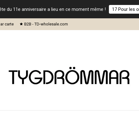
ête du 11e anniversaire a lieu en ce moment même !
17 Pour les o
ar carte
B2B - TD-wholesale.com