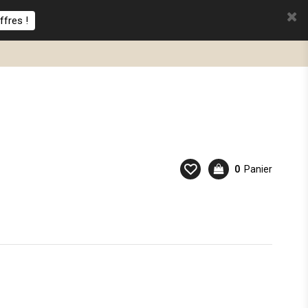
ffres !
0
Panier