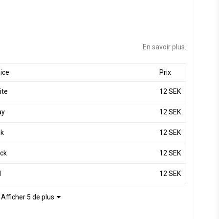
En savoir plus.
ice
Prix
ite
12 SEK
ay
12 SEK
nk
12 SEK
ack
12 SEK
d
12 SEK
Afficher 5 de plus