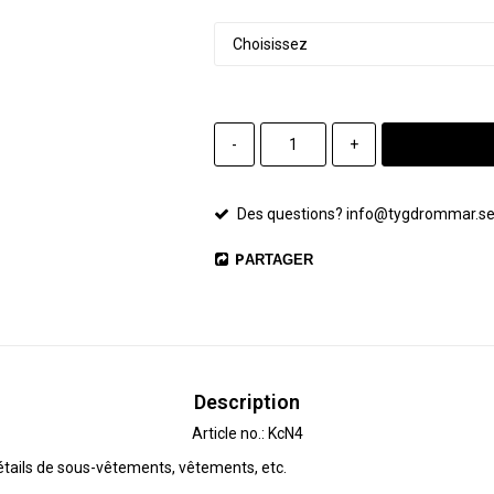
-
+
Des questions? info@tygdrommar.s
PARTAGER
Description
Article no.: KcN4
étails de sous-vêtements, vêtements, etc.
