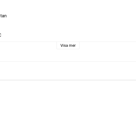
tan



el

Visa mer
d första tvätt

ter, 1 dm = 10cm

= 30cm

nge 10 st i varukorgen
