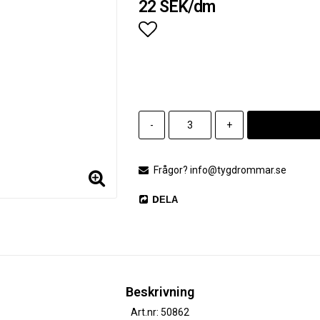
22 SEK/dm
Lägg till i favoritlistan
-
+
Frågor? info@tygdrommar.se
DELA
Beskrivning
Art.nr: 50862