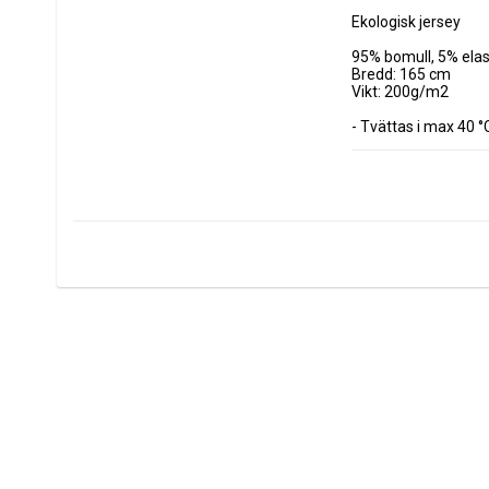
Ekologisk jersey 

95% bomull, 5% elas
Bredd: 165 cm

Vikt: 200g/m2

- Tvättas i max 40 °C
- Torktumla ej

- Använd ej sköljmed
- Kan krympa 3-5% vi
Tyget säljs i decime
Minsta köp är 3dm 
Vid köp av 1 meter a
0.5 m = 5 dm 

0.7 m = 7 dm
