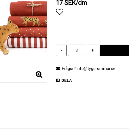
17 SEK/dm
Lägg till i favoritlistan
-
+
Frågor? info@tygdrommar.se
DELA