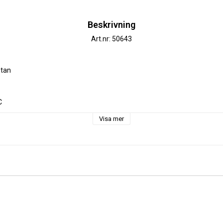
Beskrivning
Art.nr: 50643
tan



el

Visa mer
d första tvätt

ter, 1 dm = 10cm

= 30cm

nge 10 st i varukorgen
