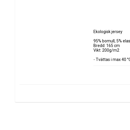
Ekologisk jersey 

95% bomull, 5% elas
Bredd: 165 cm

Vikt: 200g/m2

- Tvättas i max 40 °C
- Torktumla ej

- Använd ej sköljmed
- Kan krympa 3-5% vi
Tyget säljs i decime
Minsta köp är 3dm 
Vid köp av 1 meter a
0.5 m = 5 dm 

0.7 m = 7 dm
